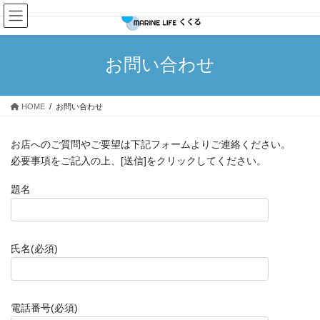
コ
ナ
ン
ビ
テ
ゲ
ン
ー
お問い合わせ
ツ
シ
へ
ョ
ス
ン
HOME
お問い合わせ
キ
に
ッ
移
プ
動
お店へのご質問やご要望は下記フォームよりご連絡ください。
必要事項をご記入の上、[送信]をクリックしてください。
題名
氏名(必須)
電話番号(必須)